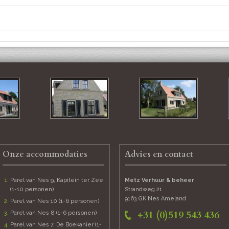
Onze accommodaties
Advies en contact
Parel van Nes 9, Kapitein ter Zee
Metz Verhuur & beheer
(1-10 personen)
Strandweg 21
9163 GK Nes
Ameland
Parel van Nes 10 (1-6 personen)
+31 (0)519 543 436
Parel van Nes 8 (1-6 personen)
Parel van Nes 7, De Boekanier (1-