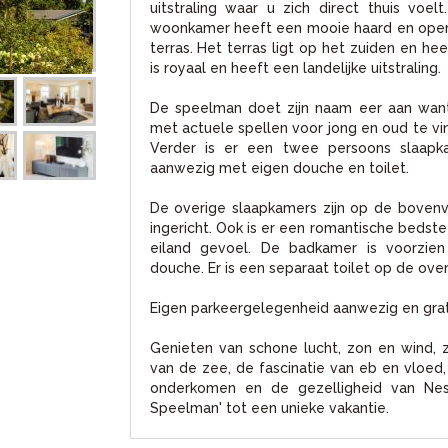
uitstraling waar u zich direct thuis voe
woonkamer heeft een mooie haard en open
terras. Het terras ligt op het zuiden en he
is royaal en heeft een landelijke uitstraling.
De speelman doet zijn naam eer aan want 
met actuele spellen voor jong en oud te vind
Verder is er een twee persoons slaap
aanwezig met eigen douche en toilet.
De overige slaapkamers zijn op de bovenver
ingericht. Ook is er een romantische bedst
eiland gevoel. De badkamer is voorzien
douche. Er is een separaat toilet op de ove
Eigen parkeergelegenheid aanwezig en grat
Genieten van schone lucht, zon en wind, z
van de zee, de fascinatie van eb en vloed,
onderkomen en de gezelligheid van Nes,
Speelman' tot een unieke vakantie.