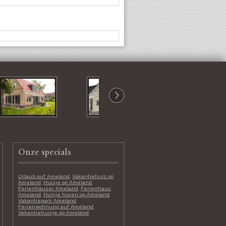
Onze specials
Urlaub auf Ameland
,
Vakantiehuis op
Ameland
,
Huisje op Ameland
,
Ferienhäuser Ameland
,
Ferienhaus
Ameland
,
Huisje huren op Ameland
,
Vakantiepark Ameland
,
Ferienwohnung auf Ameland
,
Vakantiehuisje op Ameland