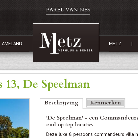
PAREL VAN NES
AMELAND
METZ
s 13, De Speelman
Bottom
Beschrijving
(actieve tabblad)
Kenmerken
'De Speelman' - een Commandeurs 
oud op top locatie.
Deze luxe 8 persoons commandeurs villa he