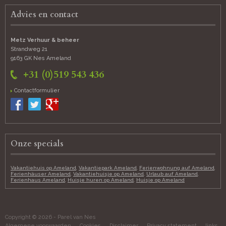
Advies en contact
Metz Verhuur & beheer
Strandweg 21
9163 GK Nes
Ameland
+31 (0)519 543 436
Contactformulier
Onze specials
Vakantiehuis op Ameland
,
Vakantiepark Ameland
,
Ferienwohnung auf Ameland
,
Ferienhäuser Ameland
,
Vakantiehuisje op Ameland
,
Urlaub auf Ameland
,
Ferienhaus Ameland
,
Huisje huren op Ameland
,
Huisje op Ameland
Copyright © 2026 - Parel van Nes
Algemene voorwaarden
Cookies
Disclaimer
Privacy statement
links